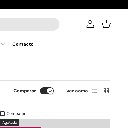
¡Compra a 
Iniciar sesión
Cesta
Contacto
Lista
Cuadrícula
Comparar
Ver como
Comparar
Agotado