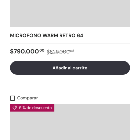
MICROFONO WARM RETRO 64
$790.000
00
$829.000
00
Añadir al carrito
Comparar
5 % de descuento