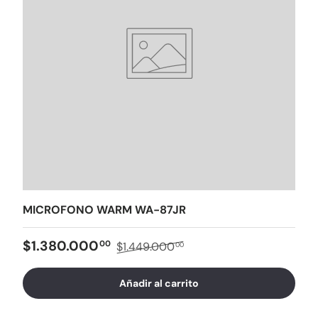
MICROFONO WARM WA-87JR
$1.380.000
00
$1.449.000
00
Añadir al carrito