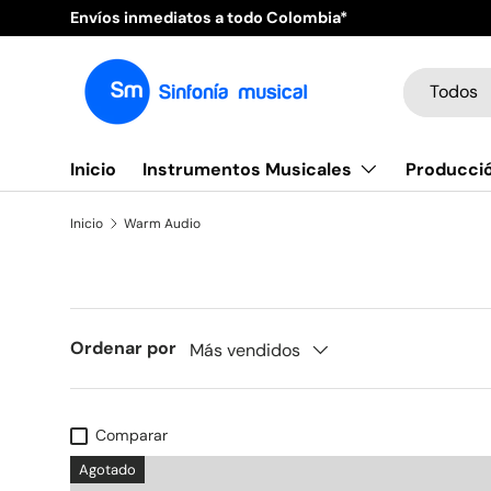
Envíos inmediatos a todo Colombia*
Ir al contenido
Buscar
Tipo de pr
Todos
Inicio
Instrumentos Musicales
Producció
Inicio
Warm Audio
Ordenar por
Más vendidos
Comparar
Agotado