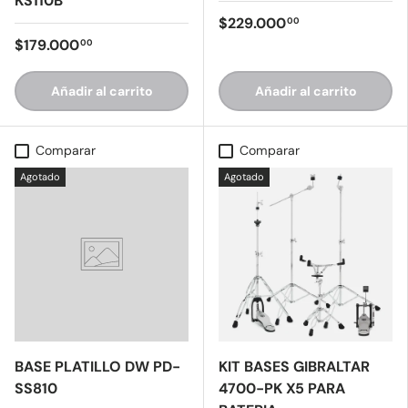
KS110B
$229.000
00
$179.000
00
Añadir al carrito
Añadir al carrito
Comparar
Comparar
Agotado
Agotado
BASE PLATILLO DW PD-
KIT BASES GIBRALTAR
SS810
4700-PK X5 PARA