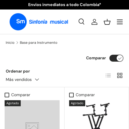
Envíos inmediatos a todo Colombia*
Ir al contenido
Menú
Buscar
Iniciar sesión
Cesta
Buscar
Tipo de producto
Todos
Inicio
Base para Instrumento
Comparar
Ordenar por
Lista
Cuadr
Más vendidos
Comparar
Comparar
Agotado
Agotado