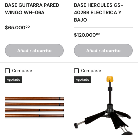
BASE GUITARRA PARED
BASE HERCULES GS-
WINGO WH-06A
402BB ELECTRICA Y
BAJO
$65.000
00
$120.000
00
Añadir al carrito
Añadir al carrito
Comparar
Comparar
Agotado
Agotado