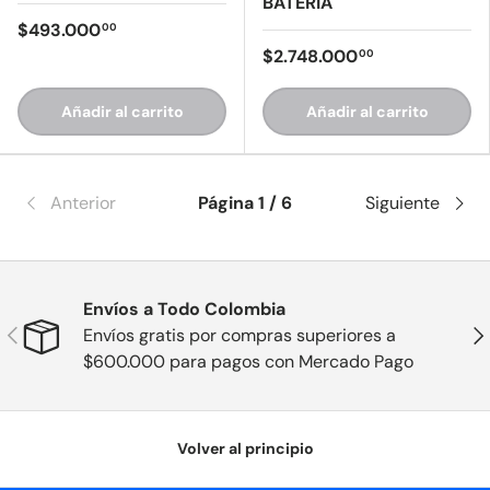
BATERIA
$493.000
00
$2.748.000
00
Añadir al carrito
Añadir al carrito
Anterior
Página 1 / 6
Siguiente
Envíos a Todo Colombia
Anterior
Sig
Envíos gratis por compras superiores a
$600.000 para pagos con Mercado Pago
Volver al principio