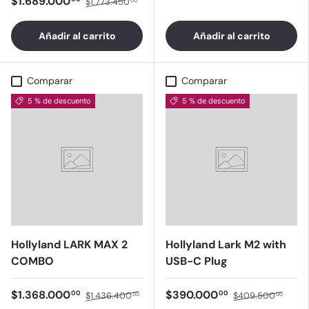
$1.689.000
$1.773.450
00
Añadir al carrito
Añadir al carrito
Comparar
Comparar
5 % de descuento
5 % de descuento
Hollyland LARK MAX 2
Hollyland Lark M2 with
COMBO
USB-C Plug
$1.368.000
$390.000
00
00
$1.436.400
$409.500
00
00