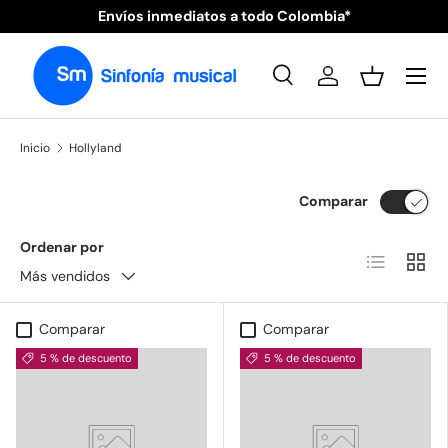
Envíos inmediatos a todo Colombia*
Ir al contenido
Menú
Buscar
Iniciar sesión
Cesta
Buscar
Tipo de producto
Todos
Inicio
Hollyland
Comparar
Ordenar por
Lista
Cuadr
Más vendidos
Comparar
Comparar
5 % de descuento
5 % de descuento