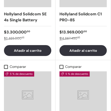
Hollyland Solidcom SE
Hollyland Solidcom C1
4s Single Battery
PRO-8S
$3.300.000
$13.969.000
00
00
$3.465.000
$14.667.450
00
00
Añadir al carrito
Añadir al carrito
Comparar
Comparar
5 % de descuento
5 % de descuento