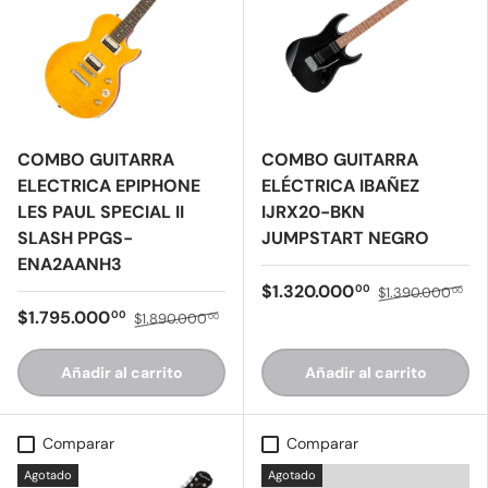
COMBO GUITARRA
COMBO GUITARRA
ELECTRICA EPIPHONE
ELÉCTRICA IBAÑEZ
LES PAUL SPECIAL II
IJRX20-BKN
SLASH PPGS-
JUMPSTART NEGRO
ENA2AANH3
$1.320.000
00
$1.390.000
00
$1.795.000
00
$1.890.000
00
Añadir al carrito
Añadir al carrito
Comparar
Comparar
Agotado
Agotado